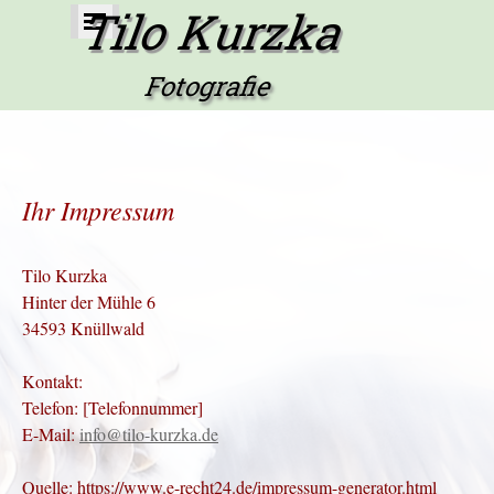
Direkt zum Seiteninhalt
Tilo Kurzka
Menü überspringen
Fotografie
Ihr Impressum
Tilo Kurzka
Hinter der Mühle 6
34593 Knüllwald
Kontakt:
Telefon: [Telefonnummer]
E-Mail:
info@tilo-kurzka.de
Quelle: https://www.e-recht24.de/impressum-generator.html