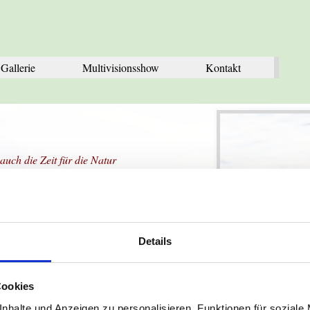
Menü überspringen
Gallerie
Multivisionsshow
▼
Kontakt
auch die Zeit für die Natur
Naturfotograf für das
 ich versuchen die Schönheit der
ielleicht der eine oder andere
sorgter damit umzugehen.
Details
Cookies
nhalte und Anzeigen zu personalisieren, Funktionen für soziale