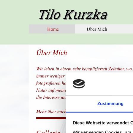
Direkt zum Seiteninhalt
Tilo Kurzka
Fotografie
Home
Über Mich
Über Mich
Wir leben in einem sehr komplizierten Zeitalter, wo 
immer weniger wir. Mit der Zeit die ich als Hobby-
fotografieren habe, Zeit die ich mir nehme, möchte
Natur auf meine Weise im Bild festzuhalten, damit v
die Interesse und die Liebe zur Natur findet um be
Zustimmung
Mehr über mich findet ihr
hier.
Diese Webseite verwendet 
Gallerie
Wir verwenden Cookies, um I