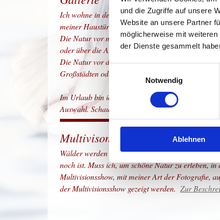
und die Zugriffe auf unsere 
Ich wohne in der Gemeinde Knüllwald, eine Region d
Website an unsere Partner fü
meiner Haustür entstehen, bei Spaziergängen oder 
möglicherweise mit weiteren
Die Natur vor meiner Haustür, das ist auch ein Th
der Dienste gesammelt habe
oder über die Auswahl in der Galerie.
Die Natur vor der Haustür kann jeder finden, an d
Einwilligungsauswahl
Großstädten oder direkt im Garten vor der Haustür
Notwendig
Im Urlaub bin ich auch sehr viel mit der Kamera u
Auswahl. Schaut einfach mal rein!
Multivisonsshow
Ablehnen
Wälder werden gerodet, Wiesen zubetoniert und imm
noch ist. Muss ich, um schöne Natur zu erleben, i
Multivisionsshow, mit meiner Art der Fotografie, au
der Multivisionsshow gezeigt werden.
Zur Beschre