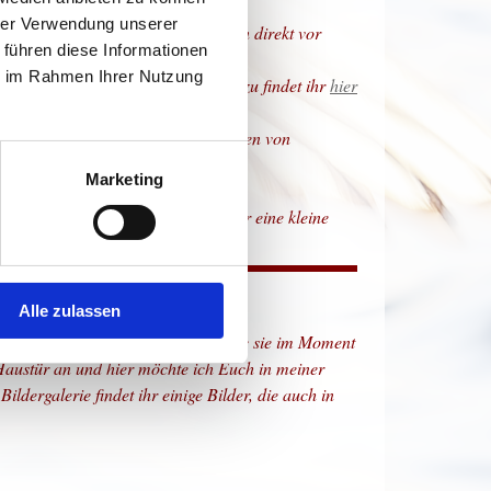
hrer Verwendung unserer
, das viele meiner Bilder sozusagen direkt vor
 führen diese Informationen
ie im Rahmen Ihrer Nutzung
austür an" gewidmet habe. Mehr dazu findet ihr
hier
dstrichen, genauso wie in Parkanlagen von
Marketing
uswahl-Menü der Galerie findet ihr eine kleine
Alle zulassen
och, um die Natur so zu erleben, wie sie im Moment
 Haustür an und hier möchte ich Euch in meiner
ldergalerie findet ihr einige Bilder, die auch in