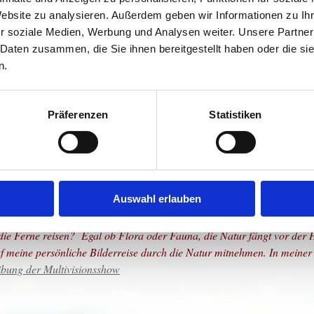
Website zu analysieren. Außerdem geben wir Informationen zu I
eren Fläche von 100km² zu 60 % bewaldet ist und so bietet es sich an
r soziale Medien, Werbung und Analysen weiter. Unsere Partner
ich suche von mir ausgewählte Hotspots auf.
 Daten zusammen, die Sie ihnen bereitgestellt haben oder die s
ema, dem ich eine eigene Multivisionsshow "Die Natur fängt vor der H
n.
er See genauso wie in den Bergen, in verschiedenen Regionen und Lan
.
Präferenzen
Statistiken
nterwegs, um schöne Momente und Naturschönheiten festzuhalten. Im A
Auswahl erlauben
er mehr greift der Mensch in die Natur ein. Wie viel Zeit haben wir n
n die Ferne reisen? Egal ob Flora oder Fauna, die Natur fängt vor der
f meine persönliche Bilderreise durch die Natur mitnehmen. In meiner Bi
ibung der Multivisionsshow